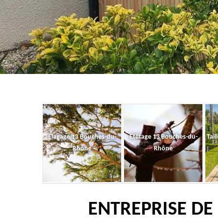
Elagage 13 Bouches-du-
Etêtage 13 Bouches-du-
Tail
Rhône
Rhône
ENTREPRISE DE