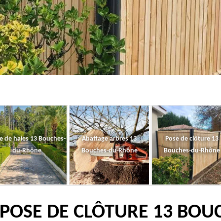
le de haies 13 Bouches-
Abattage arbres 13
Pose de clôture 13
du-Rhône
Bouches-du-Rhône
Bouches-du-Rhône
 POSE DE CLÔTURE 13 BO