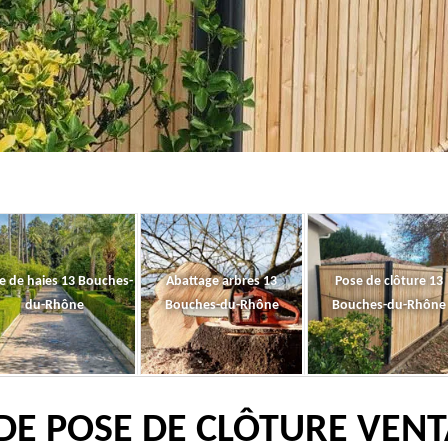
le de haies 13 Bouches-
Abattage arbres 13
Pose de clôture 13
du-Rhône
Bouches-du-Rhône
Bouches-du-Rhône
DE POSE DE CLÔTURE VEN