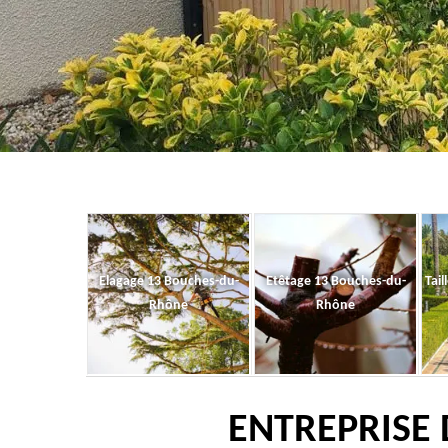
Elagage 13 Bouches-du-
Etêtage 13 Bouches-du-
Tail
Rhône
Rhône
ENTREPRISE 