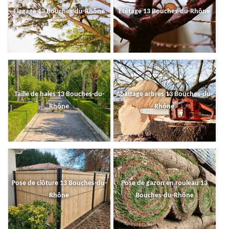
Elagage 13 Bouches-du-Rhône
Etêtage 13 Bouches-du-Rhône
Taille de haies 13 Bouches-du-
Abattage arbres 13 Bouches-du-
Rhône
Rhône
Pose de clôture 13 Bouches-du-
Pose de gazon en rouleau 13
Rhône
Bouches-du-Rhône