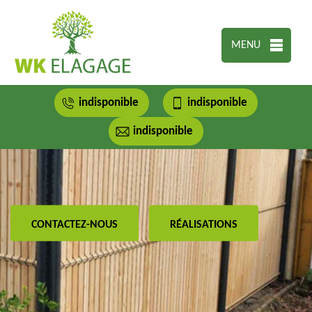
MENU
indisponible
indisponible
indisponible
CONTACTEZ-NOUS
RÉALISATIONS