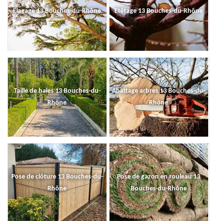
Elagage 13 Bouches-du-Rhône
Etêtage 13 Bouches-du-Rhône
Taille de haies 13 Bouches-du-
Abattage arbres 13 Bouches-du-
Rhône
Rhône
Pose de clôture 13 Bouches-du-
Pose de gazon en rouleau 13
Rhône
Bouches-du-Rhône