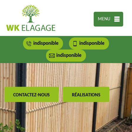
MENU
indisponible
indisponible
indisponible
CONTACTEZ-NOUS
RÉALISATIONS