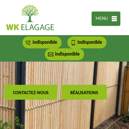
MENU
indisponible
indisponible
indisponible
CONTACTEZ-NOUS
RÉALISATIONS