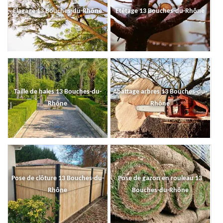
Elagage 13 Bouches-du-Rhône
Etêtage 13 Bouches-du-Rhône
Taille de haies 13 Bouches-du-
Abattage arbres 13 Bouches-du-
Rhône
Rhône
Pose de clôture 13 Bouches-du-
Pose de gazon en rouleau 13
Rhône
Bouches-du-Rhône