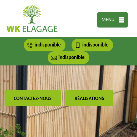
MENU
indisponible
indisponible
indisponible
CONTACTEZ-NOUS
RÉALISATIONS