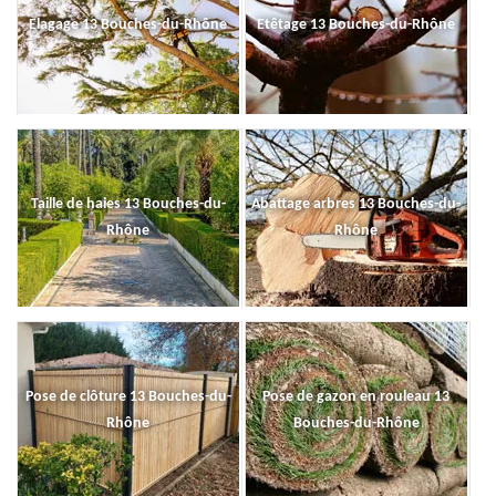
Elagage 13 Bouches-du-Rhône
Etêtage 13 Bouches-du-Rhône
Taille de haies 13 Bouches-du-
Abattage arbres 13 Bouches-du-
Rhône
Rhône
Pose de clôture 13 Bouches-du-
Pose de gazon en rouleau 13
Rhône
Bouches-du-Rhône