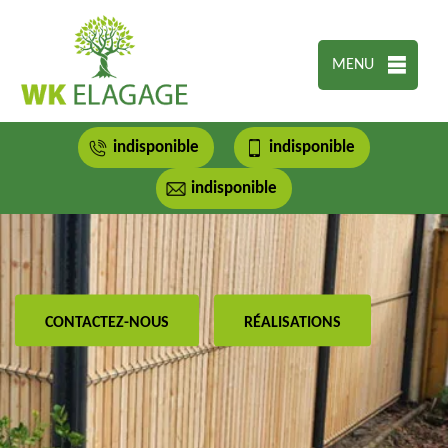
MENU
indisponible
indisponible
indisponible
CONTACTEZ-NOUS
RÉALISATIONS