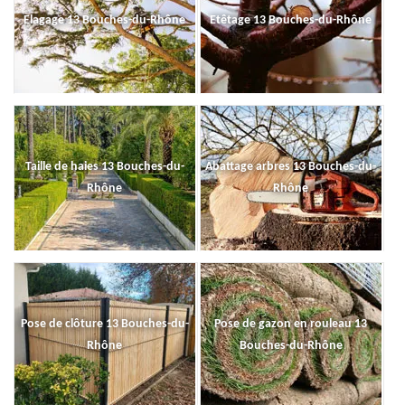
Elagage 13 Bouches-du-Rhône
Etêtage 13 Bouches-du-Rhône
Taille de haies 13 Bouches-du-
Abattage arbres 13 Bouches-du-
Rhône
Rhône
Pose de clôture 13 Bouches-du-
Pose de gazon en rouleau 13
Rhône
Bouches-du-Rhône