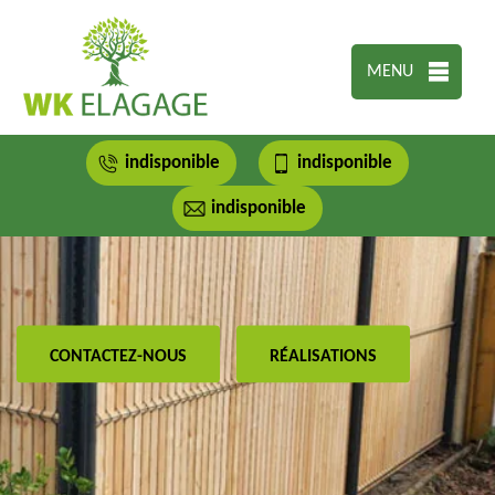
MENU
indisponible
indisponible
indisponible
CONTACTEZ-NOUS
RÉALISATIONS