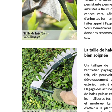
persistante permet
arbustes à fleurs
espace vert. Af
d’arbustes formant
faites appel à l’ex
Vous bénéficierez
donc des recomman
cas.
La taille de ha
bien soignée
Un taillage de 
l'entretien paysa
fait, elle pourvo
développement 
extérieur soigné
Elagage des astuces
de haies puisse ê
les meilleures te
et modérée. La 
d’affaiblir la pla