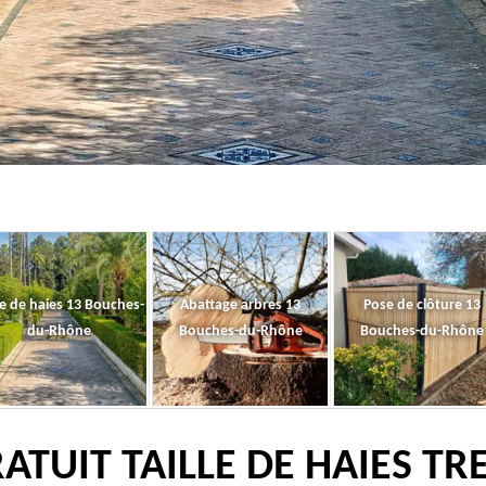
le de haies 13 Bouches-
Abattage arbres 13
Pose de clôture 13
du-Rhône
Bouches-du-Rhône
Bouches-du-Rhône
ATUIT TAILLE DE HAIES TR