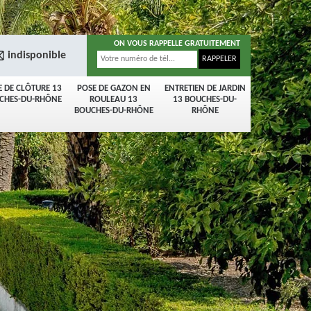
ON VOUS RAPPELLE GRATUITEMENT
indisponible
E DE CLÔTURE 13
POSE DE GAZON EN
ENTRETIEN DE JARDIN
CHES-DU-RHÔNE
ROULEAU 13
13 BOUCHES-DU-
BOUCHES-DU-RHÔNE
RHÔNE