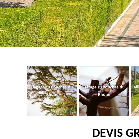
Elagage 13 Bouches-du-
Etêtage 13 Bouches-du-
Tail
Rhône
Rhône
DEVIS GR