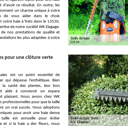
 d’avoir ce résultat. En outre, les
 donnent un charme unique à votre
in de vous aider dans le choix
 votre haie à Trets dans le 13530,
pertise de notre société WK Elagage.
 de nos prestations de qualité et
dations les plus adaptées à votre
ies pour une clôture verte
haies est un point essentiel de
ger qui dépasse l'esthétique. Bien
it la santé des plantes, leur bon
et aide à concevoir un espace
 et plaisant. Nous avons chez WK
 professionnelles pour que la taille
tre un vrai succès. Nous adoptons
chniques pour avoir une haie dense
taille est annuelle pour éviter
nte et si la haie a des fleurs, nous