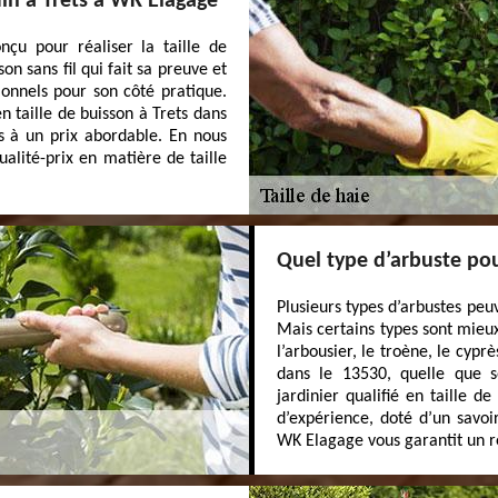
din à Trets à WK Elagage
nçu pour réaliser la taille de
on sans fil qui fait sa preuve et
ionnels pour son côté pratique.
n taille de buisson à Trets dans
s à un prix abordable. En nous
ualité-prix en matière de taille
Quel type d’arbuste pou
Plusieurs types d’arbustes peuv
Mais certains types sont mie
l’arbousier, le troène, le cypr
dans le 13530, quelle que so
jardinier qualifié en taille 
d’expérience, doté d’un savo
WK Elagage vous garantit un ré