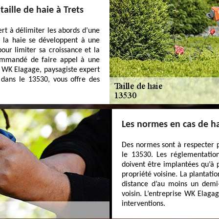
aille de haie à Trets
ert à délimiter les abords d’une
t la haie se développent à une
pour limiter sa croissance et la
ecommandé de faire appel à une
se WK Elagage, paysagiste expert
s dans le 13530, vous offre des
Les normes en cas de h
Des normes sont à respecter p
le 13530. Les réglementatio
doivent être implantées qu’à 
propriété voisine. La plantati
distance d’au moins un demi
voisin. L’entreprise WK Elaga
interventions.