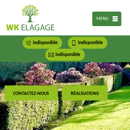
MENU
indisponible
indisponible
indisponible
CONTACTEZ-NOUS
RÉALISATIONS