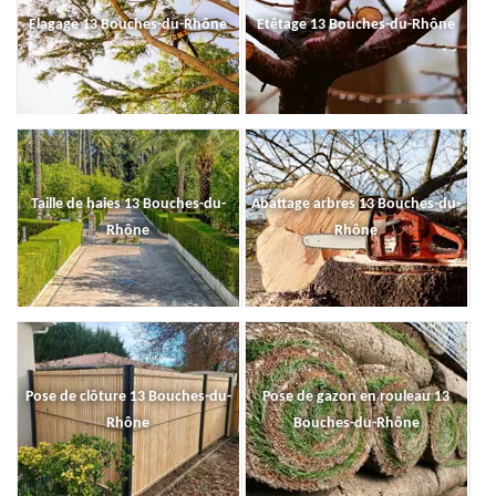
Elagage 13 Bouches-du-Rhône
Etêtage 13 Bouches-du-Rhône
Taille de haies 13 Bouches-du-
Abattage arbres 13 Bouches-du-
Rhône
Rhône
Pose de clôture 13 Bouches-du-
Pose de gazon en rouleau 13
Rhône
Bouches-du-Rhône