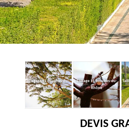
Elagage 13 Bouches-du-
Etêtage 13 Bouches-du-
Tail
Rhône
Rhône
DEVIS GRA