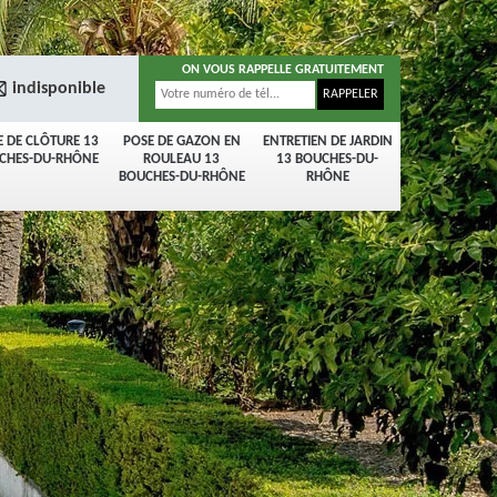
ON VOUS RAPPELLE GRATUITEMENT
indisponible
E DE CLÔTURE 13
POSE DE GAZON EN
ENTRETIEN DE JARDIN
CHES-DU-RHÔNE
ROULEAU 13
13 BOUCHES-DU-
BOUCHES-DU-RHÔNE
RHÔNE