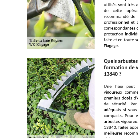
utilisés sont très 
de cette opéra
recommandé de re
professionnel et 
correspondantes 
protection individ
faite et en toute 
Elagage.
Quels arbustes
formation de v
13840 ?
Une haie peut 
vigoureux comme 
premiers dotés d’
de sécurité. Pa
adéquats si vous
compacts. Pour v
arbustes vigoureu
13840, faites appe
meilleures recomma