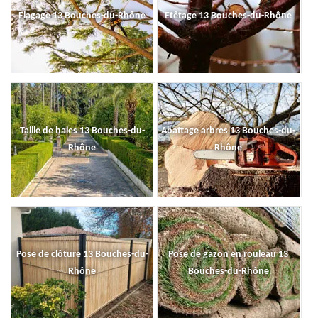
Elagage 13 Bouches-du-Rhône
Etêtage 13 Bouches-du-Rhône
Taille de haies 13 Bouches-du-
Abattage arbres 13 Bouches-du-
Rhône
Rhône
Pose de clôture 13 Bouches-du-
Pose de gazon en rouleau 13
Rhône
Bouches-du-Rhône