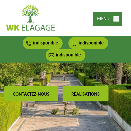
MENU
indisponible
indisponible
indisponible
CONTACTEZ-NOUS
RÉALISATIONS