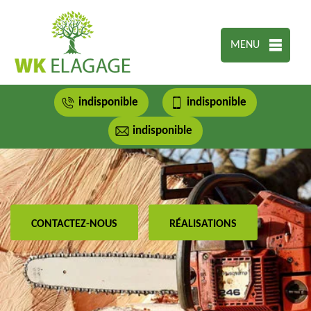
MENU
indisponible
indisponible
indisponible
CONTACTEZ-NOUS
RÉALISATIONS