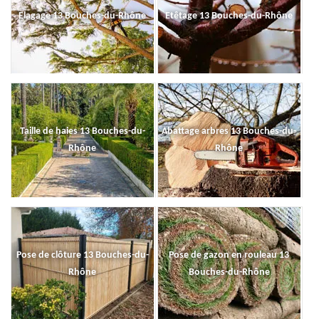
Elagage 13 Bouches-du-Rhône
Etêtage 13 Bouches-du-Rhône
Taille de haies 13 Bouches-du-
Abattage arbres 13 Bouches-du-
Rhône
Rhône
Pose de clôture 13 Bouches-du-
Pose de gazon en rouleau 13
Rhône
Bouches-du-Rhône