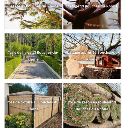
Elagage 13 Bouches-du-Rhône
Etêtage 13 Bouches-du-Rhône
Taille de haies 13 Bouches-du-
Abattage arbres 13 Bouches-du-
Rhône
Rhône
Pose de clôture 13 Bouches-du-
Pose de gazon en rouleau 13
Rhône
Bouches-du-Rhône