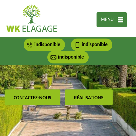
MENU
indisponible
indisponible
indisponible
CONTACTEZ-NOUS
RÉALISATIONS