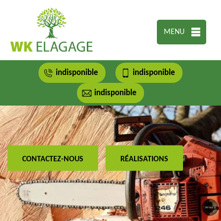
MENU
indisponible
indisponible
indisponible
CONTACTEZ-NOUS
RÉALISATIONS