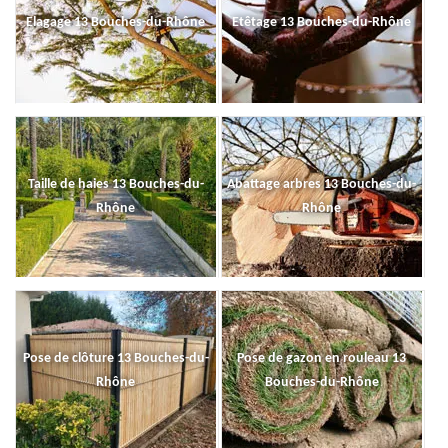
Elagage 13 Bouches-du-Rhône
Etêtage 13 Bouches-du-Rhône
Taille de haies 13 Bouches-du-
Abattage arbres 13 Bouches-du-
Rhône
Rhône
Pose de clôture 13 Bouches-du-
Pose de gazon en rouleau 13
Rhône
Bouches-du-Rhône