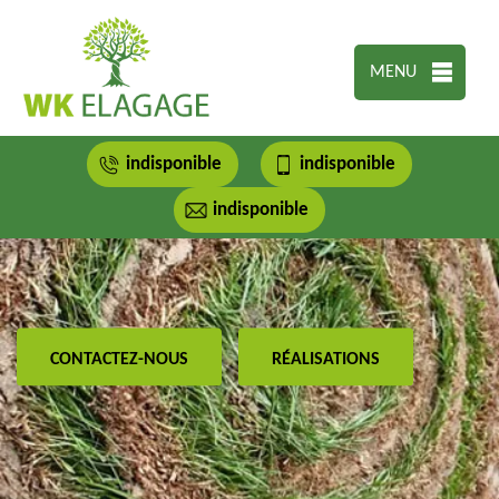
MENU
indisponible
indisponible
indisponible
CONTACTEZ-NOUS
RÉALISATIONS