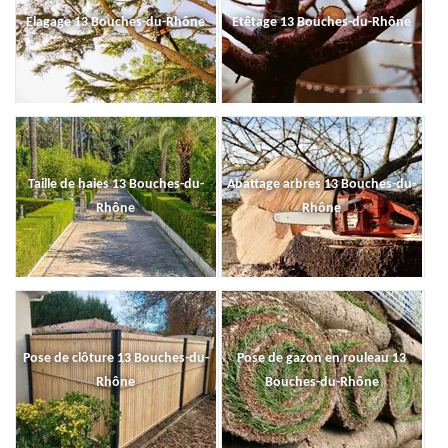
Elagage 13 Bouches-du-Rhône
Etêtage 13 Bouches-du-Rhône
Taille de haies 13 Bouches-du-
Abattage arbres 13 Bouches-du-
Rhône
Rhône
Pose de clôture 13 Bouches-du-
Pose de gazon en rouleau 13
Rhône
Bouches-du-Rhône