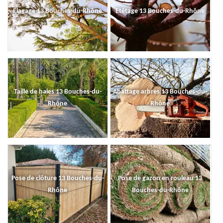
Elagage 13 Bouches-du-Rhône
Etêtage 13 Bouches-du-Rhône
Taille de haies 13 Bouches-du-
Abattage arbres 13 Bouches-du-
Rhône
Rhône
Pose de clôture 13 Bouches-du-
Pose de gazon en rouleau 13
Rhône
Bouches-du-Rhône