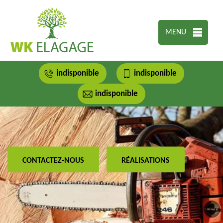
MENU
indisponible
indisponible
indisponible
CONTACTEZ-NOUS
RÉALISATIONS