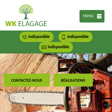
MENU
indisponible
indisponible
indisponible
CONTACTEZ-NOUS
RÉALISATIONS