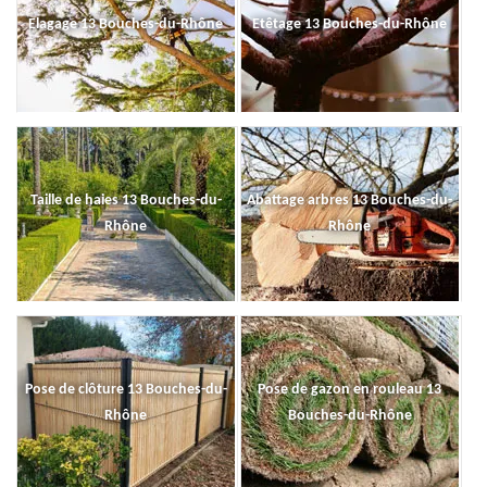
Elagage 13 Bouches-du-Rhône
Etêtage 13 Bouches-du-Rhône
Taille de haies 13 Bouches-du-
Abattage arbres 13 Bouches-du-
Rhône
Rhône
Pose de clôture 13 Bouches-du-
Pose de gazon en rouleau 13
Rhône
Bouches-du-Rhône