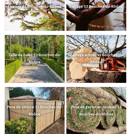
Elagage 13 Bouches-du-Rhône
Etêtage 13 Bouches-du-Rhône
Taille de haies 13 Bouches-du-
Abattage arbres 13 Bouches-du-
Rhône
Rhône
Pose de clôture 13 Bouches-du-
Pose de gazon en rouleau 13
Rhône
Bouches-du-Rhône