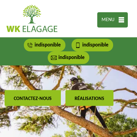
MENU
indisponible
indisponible
indisponible
CONTACTEZ-NOUS
RÉALISATIONS