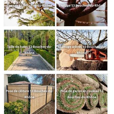
Elagage 13 Bouches-du-Rhône
Etêtage 13 Bouches-du-Rhône
Taille de haies 13 Bouches-du-
Abattage arbres 13 Bouches-du-
Rhône
Rhône
Pose de clôture 13 Bouches-du-
Pose de gazon en rouleau 13
Rhône
Bouches-du-Rhône