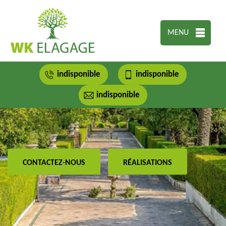
MENU
indisponible
indisponible
indisponible
CONTACTEZ-NOUS
RÉALISATIONS