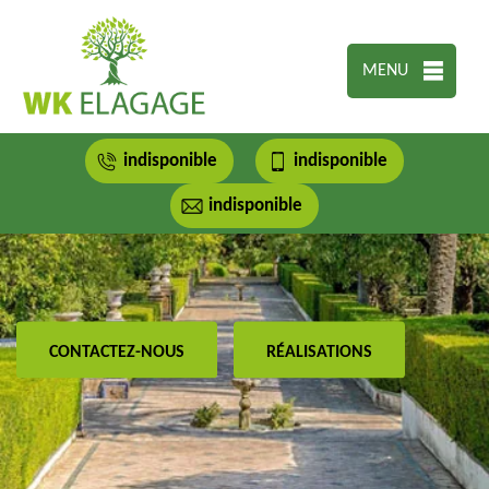
MENU
indisponible
indisponible
indisponible
CONTACTEZ-NOUS
RÉALISATIONS