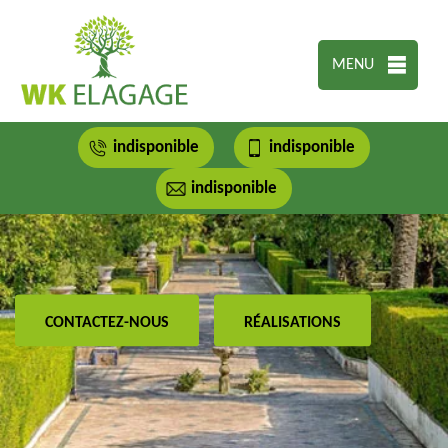
MENU
indisponible
indisponible
indisponible
CONTACTEZ-NOUS
RÉALISATIONS