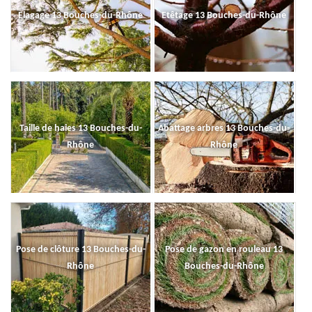
Elagage 13 Bouches-du-Rhône
Etêtage 13 Bouches-du-Rhône
Taille de haies 13 Bouches-du-
Abattage arbres 13 Bouches-du-
Rhône
Rhône
Pose de clôture 13 Bouches-du-
Pose de gazon en rouleau 13
Rhône
Bouches-du-Rhône