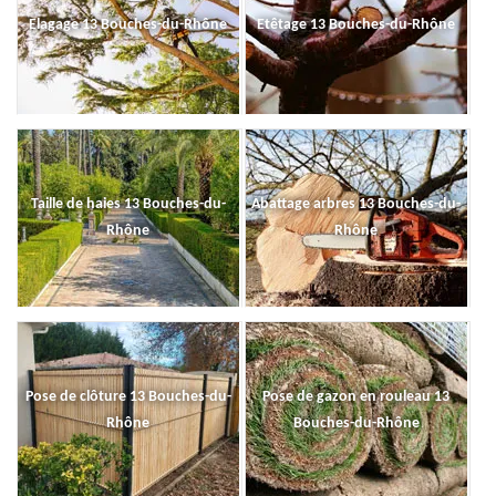
Elagage 13 Bouches-du-Rhône
Etêtage 13 Bouches-du-Rhône
Taille de haies 13 Bouches-du-
Abattage arbres 13 Bouches-du-
Rhône
Rhône
Pose de clôture 13 Bouches-du-
Pose de gazon en rouleau 13
Rhône
Bouches-du-Rhône