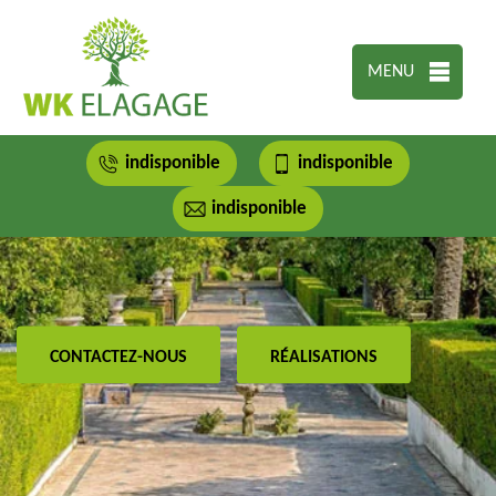
MENU
indisponible
indisponible
indisponible
CONTACTEZ-NOUS
RÉALISATIONS