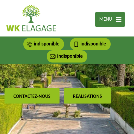
MENU
indisponible
indisponible
indisponible
CONTACTEZ-NOUS
RÉALISATIONS