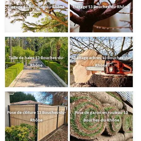
Elagage 13 Bouches-du-Rhône
Etêtage 13 Bouches-du-Rhône
Taille de haies 13 Bouches-du-
Abattage arbres 13 Bouches-du-
Rhône
Rhône
Pose de clôture 13 Bouches-du-
Pose de gazon en rouleau 13
Rhône
Bouches-du-Rhône