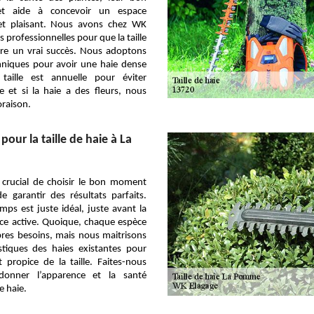
et aide à concevoir un espace
 et plaisant. Nous avons chez WK
 professionnelles pour que la taille
tre un vrai succès. Nous adoptons
chniques pour avoir une haie dense
taille est annuelle pour éviter
nte et si la haie a des fleurs, nous
oraison.
our la taille de haie à La
 crucial de choisir le bon moment
de garantir des résultats parfaits.
mps est juste idéal, juste avant la
nce active. Quoique, chaque espèce
pres besoins, mais nous maitrisons
istiques des haies existantes pour
 propice de la taille. Faites-nous
donner l’apparence et la santé
e haie.