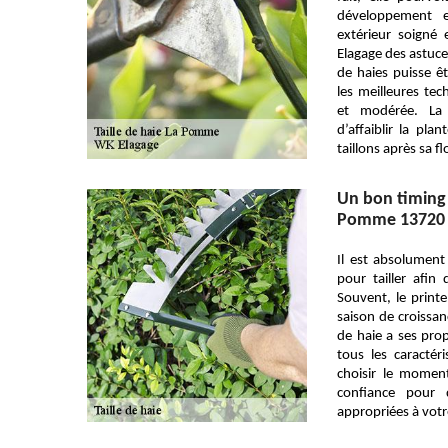
développement 
extérieur soigné
Elagage des astuces
de haies puisse ê
les meilleures te
et modérée. La 
d’affaiblir la pla
taillons après sa fl
Un bon timing p
Pomme 13720
Il est absolument
pour tailler afin 
Souvent, le printe
saison de croissa
de haie a ses pro
tous les caractér
choisir le moment
confiance pour 
appropriées à votr