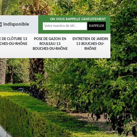
ON VOUS RAPPELLE GRATUITEMENT
indisponible
E DE CLÔTURE 13
POSE DE GAZON EN
ENTRETIEN DE JARDIN
CHES-DU-RHÔNE
ROULEAU 13
13 BOUCHES-DU-
BOUCHES-DU-RHÔNE
RHÔNE