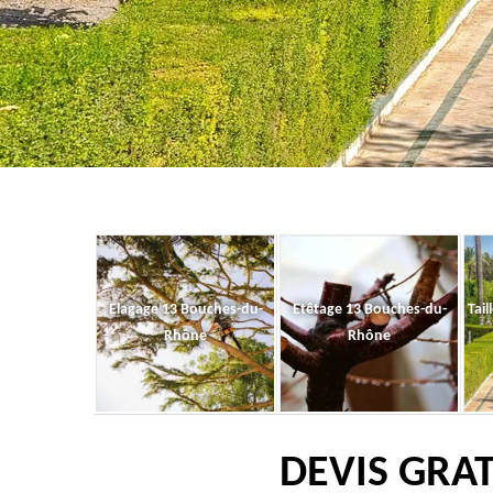
Elagage 13 Bouches-du-
Etêtage 13 Bouches-du-
Tail
Rhône
Rhône
DEVIS GRAT