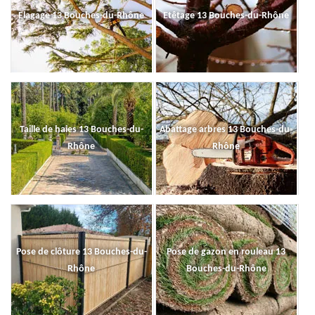
Elagage 13 Bouches-du-Rhône
Etêtage 13 Bouches-du-Rhône
Taille de haies 13 Bouches-du-
Abattage arbres 13 Bouches-du-
Rhône
Rhône
Pose de clôture 13 Bouches-du-
Pose de gazon en rouleau 13
Rhône
Bouches-du-Rhône