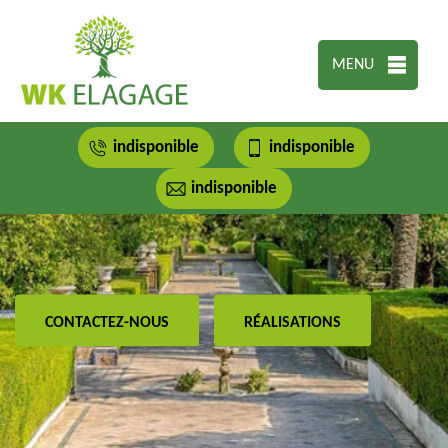
MENU
indisponible
indisponible
indisponible
CONTACTEZ-NOUS
RÉALISATIONS