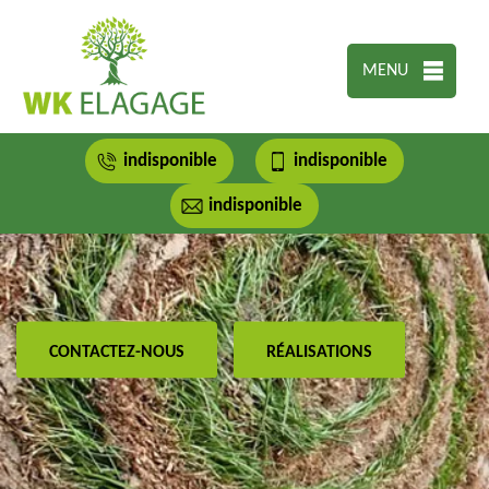
MENU
indisponible
indisponible
indisponible
CONTACTEZ-NOUS
RÉALISATIONS