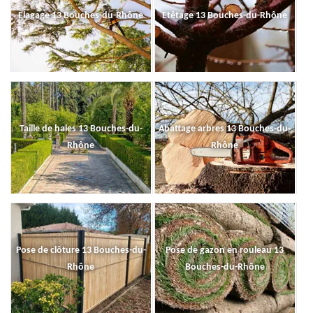
Elagage 13 Bouches-du-Rhône
Etêtage 13 Bouches-du-Rhône
Taille de haies 13 Bouches-du-
Abattage arbres 13 Bouches-du-
Rhône
Rhône
Pose de clôture 13 Bouches-du-
Pose de gazon en rouleau 13
Rhône
Bouches-du-Rhône