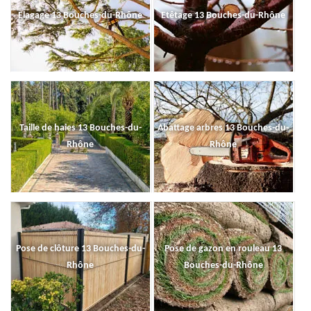
Elagage 13 Bouches-du-Rhône
Etêtage 13 Bouches-du-Rhône
Taille de haies 13 Bouches-du-
Abattage arbres 13 Bouches-du-
Rhône
Rhône
Pose de clôture 13 Bouches-du-
Pose de gazon en rouleau 13
Rhône
Bouches-du-Rhône