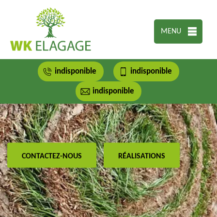
MENU
indisponible
indisponible
indisponible
CONTACTEZ-NOUS
RÉALISATIONS