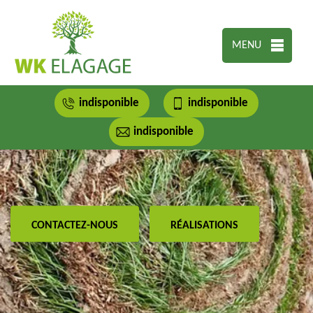
MENU
indisponible
indisponible
indisponible
CONTACTEZ-NOUS
RÉALISATIONS