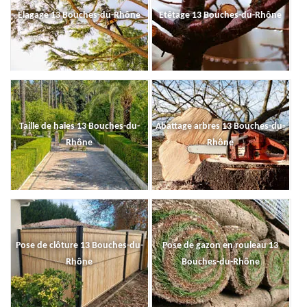
Elagage 13 Bouches-du-Rhône
Etêtage 13 Bouches-du-Rhône
Taille de haies 13 Bouches-du-
Abattage arbres 13 Bouches-du-
Rhône
Rhône
Pose de clôture 13 Bouches-du-
Pose de gazon en rouleau 13
Rhône
Bouches-du-Rhône