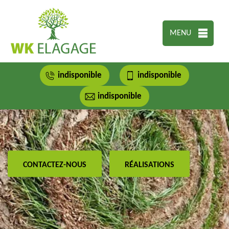
MENU
indisponible
indisponible
indisponible
CONTACTEZ-NOUS
RÉALISATIONS