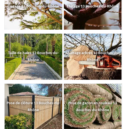
Elagage 13 Bouches-du-Rhône
Etêtage 13 Bouches-du-Rhône
Taille de haies 13 Bouches-du-
Abattage arbres 13 Bouches-du-
Rhône
Rhône
Pose de clôture 13 Bouches-du-
Pose de gazon en rouleau 13
Rhône
Bouches-du-Rhône