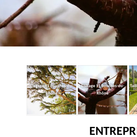
Elagage 13 Bouches-du-
Etêtage 13 Bouches-du-
Tail
Rhône
Rhône
ENTREPRI