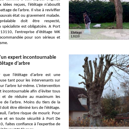
 idées reçues, l’étêtage n’aboutit
ttage de l’arbre. Il vise à revivifier
mauvais état ou gravement malade.
préalable doit être respecté,
 spécialiste est obligatoire. A Port
13110, l’entreprise d’étêtage WK
 recommandée pour son sérieux et
isme.
’un expert incontournable
têtage d’arbre
r que l’étêtage d’arbre est une
use tant pour les intervenants sur
ur l’arbre lui-même. L’intervention
st incontournable afin d’éviter tous
nt et de réduire au maximum les
e de l’arbre. Moins du tiers de la
doit être éliminé lors de l’étêtage.
uil, l’arbre risque de mourir. Pour
ce et en toute sécurité à Port De
, faites confiance à l’expertise de