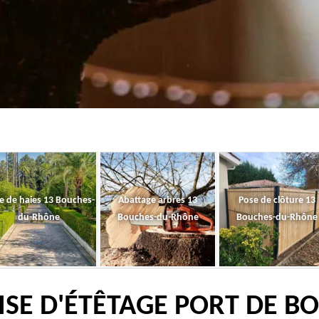
le de haies 13 Bouches-
Abattage arbres 13
Pose de clôture 13
du-Rhône
Bouches-du-Rhône
Bouches-du-Rhône
SE D'ÉTÊTAGE PORT DE B