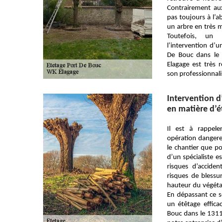
Contrairement aux
pas toujours à l’aba
un arbre en très 
Toutefois, un 
l’intervention d’un
De Bouc dans le 
Elagage est très
son professionnal
Intervention d
en matière d’é
Il est à rappele
opération dangere
le chantier que po
d’un spécialiste e
risques d’accide
risques de blessur
hauteur du végétal 
En dépassant ce se
un étêtage effica
Bouc dans le 13110