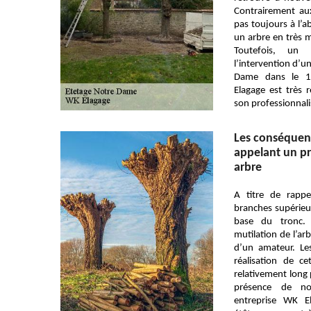
Contrairement aux
pas toujours à l’aba
un arbre en très 
Toutefois, un 
l’intervention d’un
Dame dans le 13
Elagage est très
son professionnal
Les conséquenc
appelant un pr
arbre
A titre de rappel
branches supérieu
base du tronc. 
mutilation de l’arb
d’un amateur. Les
réalisation de c
relativement long p
présence de no
entreprise WK El