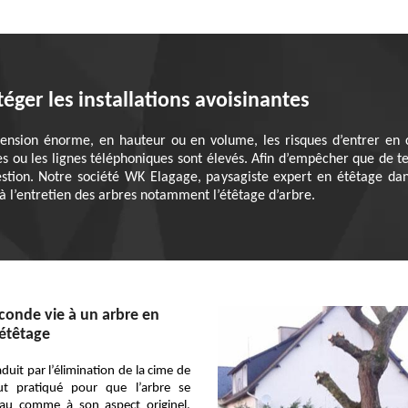
téger les installations avoisinantes
mension énorme, en hauteur ou en volume, les risques d’entrer en co
ues ou les lignes téléphoniques sont élevés. Afin d’empêcher que de t
stion. Notre société WK Elagage, paysagiste expert en étêtage da
s à l’entretien des arbres notamment l’étêtage d’arbre.
conde vie à un arbre en
étêtage
aduit par l’élimination de la cime de
out pratiqué pour que l’arbre se
au comme à son aspect originel.