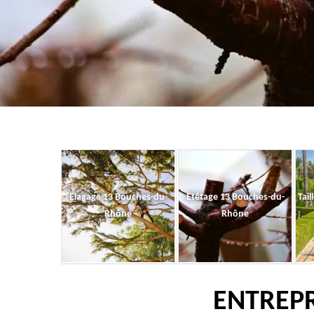
Elagage 13 Bouches-du-
Etêtage 13 Bouches-du-
Tail
Rhône
Rhône
ENTREPR