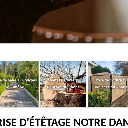
le de haies 13 Bouches-
Abattage arbres 13
Pose de clôture 13
du-Rhône
Bouches-du-Rhône
Bouches-du-Rhône
ISE D'ÉTÊTAGE NOTRE DA