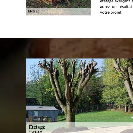
étêtage exerçant
aurez un résulta
votre projet.