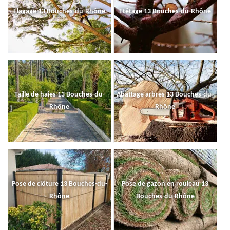
Elagage 13 Bouches-du-Rhône
Etêtage 13 Bouches-du-Rhône
Taille de haies 13 Bouches-du-
Abattage arbres 13 Bouches-du-
Rhône
Rhône
Pose de clôture 13 Bouches-du-
Pose de gazon en rouleau 13
Rhône
Bouches-du-Rhône