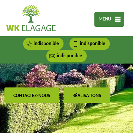
MENU
indisponible
indisponible
indisponible
CONTACTEZ-NOUS
RÉALISATIONS