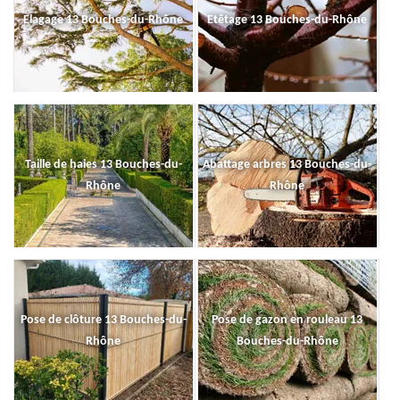
Elagage 13 Bouches-du-Rhône
Etêtage 13 Bouches-du-Rhône
Taille de haies 13 Bouches-du-
Abattage arbres 13 Bouches-du-
Rhône
Rhône
Pose de clôture 13 Bouches-du-
Pose de gazon en rouleau 13
Rhône
Bouches-du-Rhône