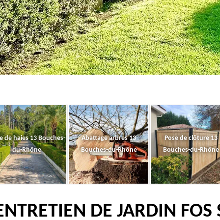
le de haies 13 Bouches-
Abattage arbres 13
Pose de clôture 13
du-Rhône
Bouches-du-Rhône
Bouches-du-Rhône
ENTRETIEN DE JARDIN FOS