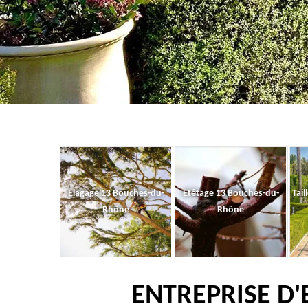
Elagage 13 Bouches-du-
Etêtage 13 Bouches-du-
Tail
Rhône
Rhône
ENTREPRISE D'