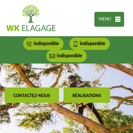
MENU
indisponible
indisponible
indisponible
CONTACTEZ-NOUS
RÉALISATIONS