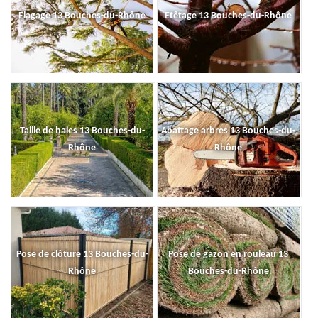
Elagage 13 Bouches-du-Rhône
Etêtage 13 Bouches-du-Rhône
Taille de haies 13 Bouches-du-
Abattage arbres 13 Bouches-du-
Rhône
Rhône
Pose de clôture 13 Bouches-du-
Pose de gazon en rouleau 13
Rhône
Bouches-du-Rhône