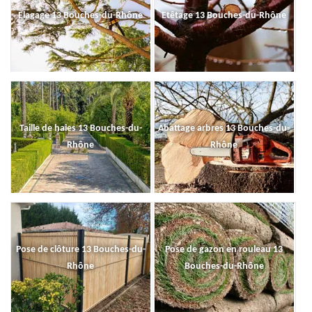
Elagage 13 Bouches-du-Rhône
Etêtage 13 Bouches-du-Rhône
Taille de haies 13 Bouches-du-
Abattage arbres 13 Bouches-du-
Rhône
Rhône
Pose de clôture 13 Bouches-du-
Pose de gazon en rouleau 13
Rhône
Bouches-du-Rhône