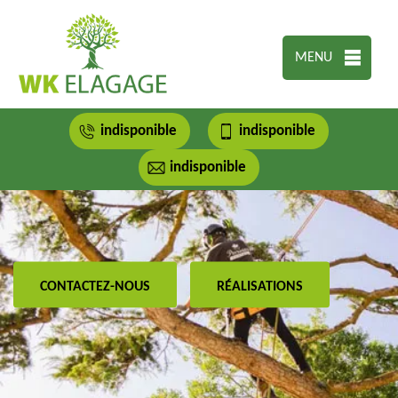
MENU
indisponible
indisponible
indisponible
CONTACTEZ-NOUS
RÉALISATIONS