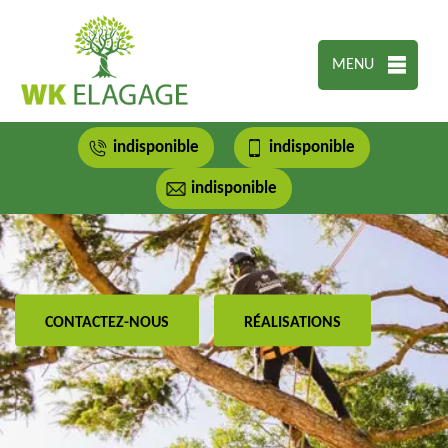
MENU
indisponible
indisponible
indisponible
CONTACTEZ-NOUS
RÉALISATIONS