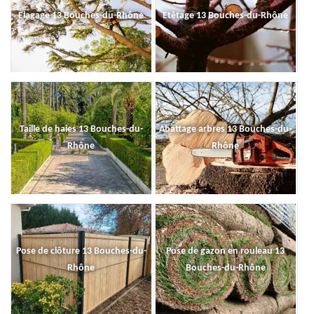
Elagage 13 Bouches-du-Rhône
Etêtage 13 Bouches-du-Rhône
Taille de haies 13 Bouches-du-
Abattage arbres 13 Bouches-du-
Rhône
Rhône
Pose de clôture 13 Bouches-du-
Pose de gazon en rouleau 13
Rhône
Bouches-du-Rhône