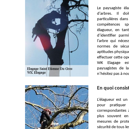
Le paysagiste él
d’arbres. Il do
particulières dan
compétences sp
élagueur, en tan
d’identifier par
l’arbre qui néces
normes de sécur
aptitudes physique
effectuer cette op
WK Elagage est
paysagistes de l
n’hésitez pas à no
En quoi consis
L’élagueur est un 
pour pratiquer 
correspondantes à 
plus souvent en
mesures de prote
sécurité de tous l