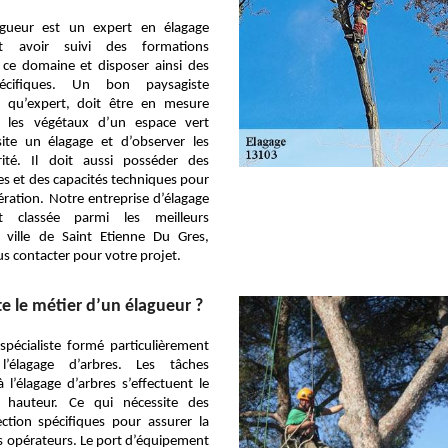
agueur est un expert en élagage
it avoir suivi des formations
s ce domaine et disposer ainsi des
écifiques. Un bon paysagiste
t qu’expert, doit être en mesure
mi les végétaux d’un espace vert
site un élagage et d’observer les
ité. Il doit aussi posséder des
s et des capacités techniques pour
ération. Notre entreprise d’élagage
 classée parmi les meilleurs
a ville de Saint Etienne Du Gres,
us contacter pour votre projet.
te le métier d’un élagueur ?
spécialiste formé particulièrement
l’élagage d’arbres. Les tâches
l’élagage d’arbres s’effectuent le
 hauteur. Ce qui nécessite des
ction spécifiques pour assurer la
es opérateurs. Le port d’équipement