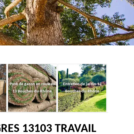
Pose de gazon en rouleau
Entretien de jardin 13
13 Bouches-du-Rhône
Bouches-du-Rhône
RES 13103 TRAVAIL