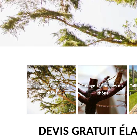
Elagage 13 Bouches-du-
Etêtage 13 Bouches-du-
Tail
Rhône
Rhône
DEVIS GRATUIT ÉL