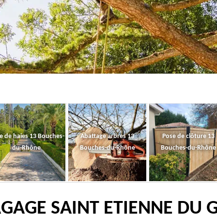
le de haies 13 Bouches-
Abattage arbres 13
Pose de clôture 13
du-Rhône
Bouches-du-Rhône
Bouches-du-Rhône
AGAGE SAINT ETIENNE DU G