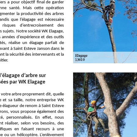
iers a pour objectif final de garder
nne santé. Mais cette opération
gmenter la productivité des arbres
tandis que l’élagage est nécessaire
 risques d’entrecroisement des
 sujets. Notre société WK Elagage,
 années d’expérience et des outils
tés, réalise un élagage parfait de
uvant à Saint Esteve Janson dans le
t la sécurité des intervenants et la
itier.
d’élagage d’arbre sur
ées par WK Elagage
e votre arbre proprement dit, quelle
 et sa taille, notre entreprise WK
e élagueur de renom à Saint Esteve
irons, vous propose également des
té, personnalisés. En effet, nous
 réaliser, selon vos besoins, des
fiques en faisant recours à une
ue ou un hélicoptère. L’enlèvement