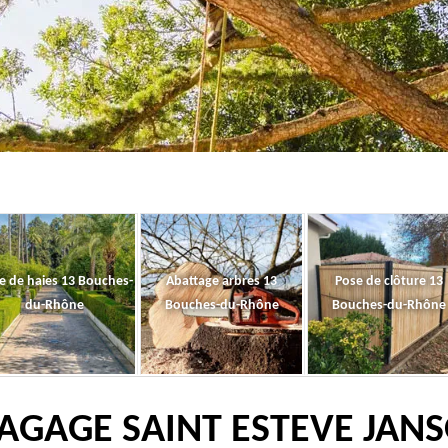
le de haies 13 Bouches-
Abattage arbres 13
Pose de clôture 13
du-Rhône
Bouches-du-Rhône
Bouches-du-Rhône
LAGAGE SAINT ESTEVE JANS