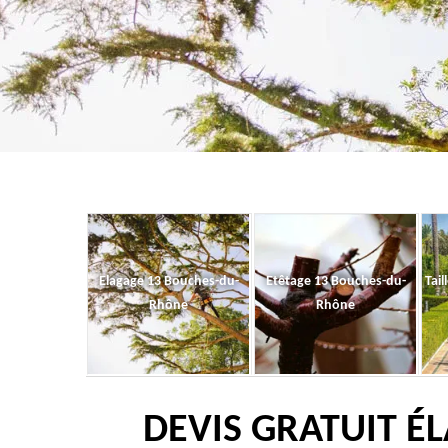
Elagage 13 Bouches-du-
Etêtage 13 Bouches-du-
Tail
Rhône
Rhône
DEVIS GRATUIT É