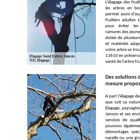
L’élagage des fruit
les arbres en bo
permet aussi d’au
fruitiers adultes 
pour éviter les
ramures des jeunes
dotée de plusieurs
et matériels adap
votre arbre se tro
13610 en préservan
santé de l’arbre fru
Des solutions 
mesure propos
A part l’élagage d
que soit sa nature
Elagage, paysagist
Janson et ses env
services de quali
pouvons également
démontages spéci
nacelle ou une gr