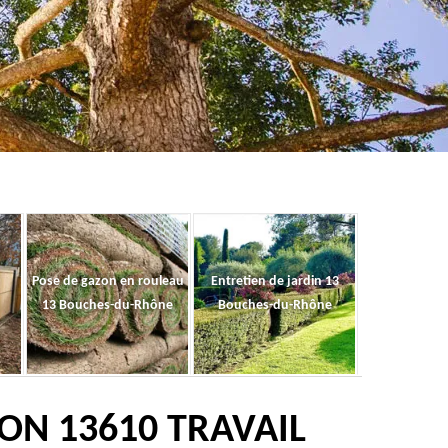
Pose de gazon en rouleau
Entretien de jardin 13
13 Bouches-du-Rhône
Bouches-du-Rhône
ON 13610 TRAVAIL