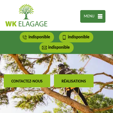
MENU
indisponible
indisponible
indisponible
CONTACTEZ-NOUS
RÉALISATIONS