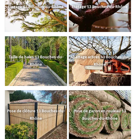
Elagage 13 Bouches-du-Rhône
Etêtage 13 Bouches-du-Rhône
Taille de haies 13 Bouches-du-
Abattage arbres 13 Bouches-du-
Rhône
Rhône
Pose de clôture 13 Bouches-du-
Pose de gazon en rouleau 13
Rhône
Bouches-du-Rhône