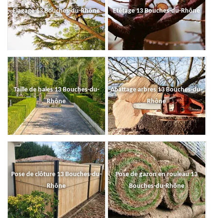
Elagage 13 Bouches-du-Rhône
Etêtage 13 Bouches-du-Rhône
Taille de haies 13 Bouches-du-
Abattage arbres 13 Bouches-du-
Rhône
Rhône
Pose de clôture 13 Bouches-du-
Pose de gazon en rouleau 13
Rhône
Bouches-du-Rhône