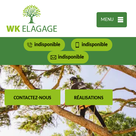
MENU
indisponible
indisponible
indisponible
CONTACTEZ-NOUS
RÉALISATIONS