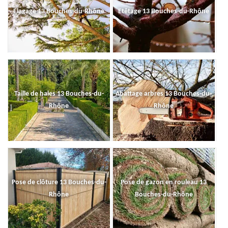
Elagage 13 Bouches-du-Rhône
Etêtage 13 Bouches-du-Rhône
Taille de haies 13 Bouches-du-
Abattage arbres 13 Bouches-du-
Rhône
Rhône
Pose de clôture 13 Bouches-du-
Pose de gazon en rouleau 13
Rhône
Bouches-du-Rhône