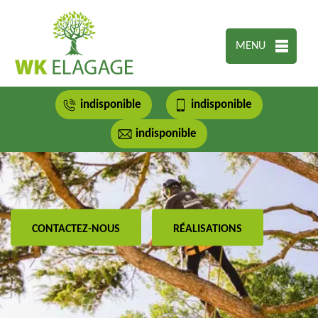
MENU
indisponible
indisponible
indisponible
CONTACTEZ-NOUS
RÉALISATIONS