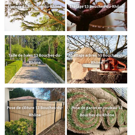
Elagage 13 Bouches-du-Rhône
Etêtage 13 Bouches-du-Rhône
Taille de haies 13 Bouches-du-
Abattage arbres 13 Bouches-du-
Rhône
Rhône
Pose de clôture 13 Bouches-du-
Pose de gazon en rouleau 13
Rhône
Bouches-du-Rhône