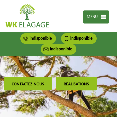
MENU
indisponible
indisponible
indisponible
CONTACTEZ-NOUS
RÉALISATIONS