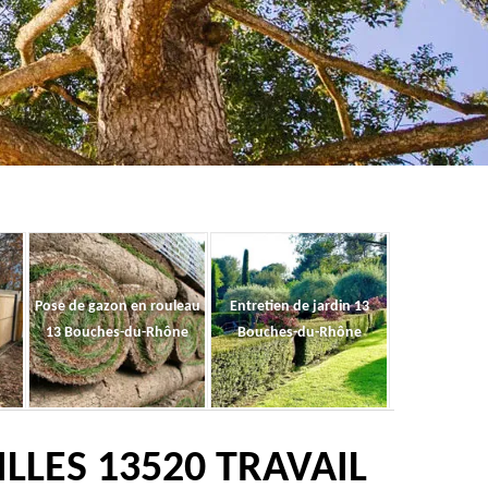
Pose de gazon en rouleau
Entretien de jardin 13
13 Bouches-du-Rhône
Bouches-du-Rhône
LLES 13520 TRAVAIL