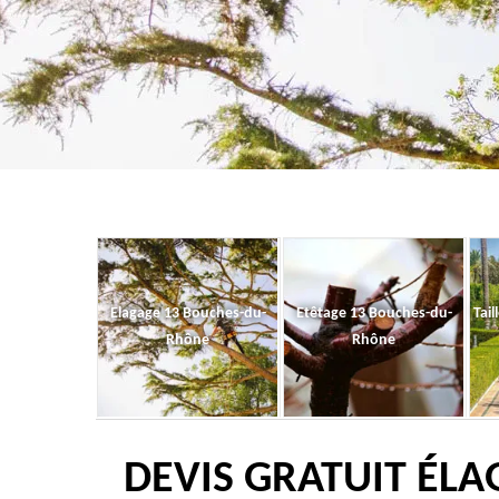
Elagage 13 Bouches-du-
Etêtage 13 Bouches-du-
Tail
Rhône
Rhône
DEVIS GRATUIT ÉLA