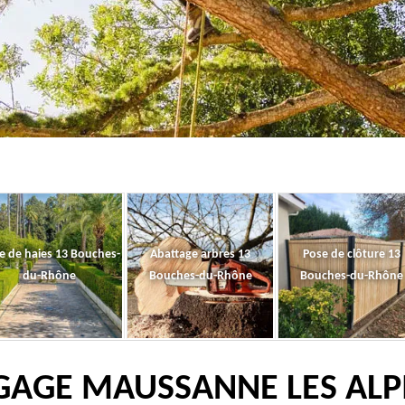
le de haies 13 Bouches-
Abattage arbres 13
Pose de clôture 13
du-Rhône
Bouches-du-Rhône
Bouches-du-Rhône
GAGE MAUSSANNE LES ALPI