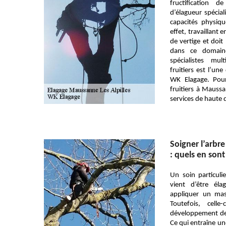
fructification d
d’élagueur spéciali
capacités physiqu
effet, travaillant e
de vertige et doi
dans ce domain
spécialistes multi
fruitiers est l’une
WK Elagage. Pou
fruitiers à Maussa
services de haute q
Soigner l’arbre
: quels en sont 
Un soin particuli
vient d’être éla
appliquer un mast
Toutefois, cell
développement des
Ce qui entraîne un