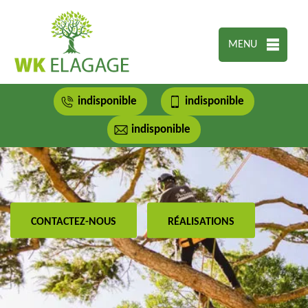
MENU
indisponible
indisponible
indisponible
CONTACTEZ-NOUS
RÉALISATIONS