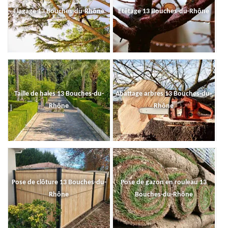
Elagage 13 Bouches-du-Rhône
Etêtage 13 Bouches-du-Rhône
Taille de haies 13 Bouches-du-
Abattage arbres 13 Bouches-du-
Rhône
Rhône
Pose de clôture 13 Bouches-du-
Pose de gazon en rouleau 13
Rhône
Bouches-du-Rhône