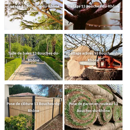
Elagage 13 Bouches-du-Rhône
Etêtage 13 Bouches-du-Rhône
Taille de haies 13 Bouches-du-
Abattage arbres 13 Bouches-du-
Rhône
Rhône
Pose de clôture 13 Bouches-du-
Pose de gazon en rouleau 13
Rhône
Bouches-du-Rhône