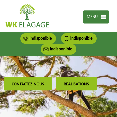
MENU
indisponible
indisponible
indisponible
CONTACTEZ-NOUS
RÉALISATIONS