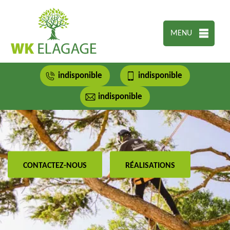
MENU
indisponible
indisponible
indisponible
CONTACTEZ-NOUS
RÉALISATIONS