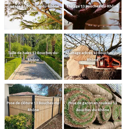
Elagage 13 Bouches-du-Rhône
Etêtage 13 Bouches-du-Rhône
Taille de haies 13 Bouches-du-
Abattage arbres 13 Bouches-du-
Rhône
Rhône
Pose de clôture 13 Bouches-du-
Pose de gazon en rouleau 13
Rhône
Bouches-du-Rhône