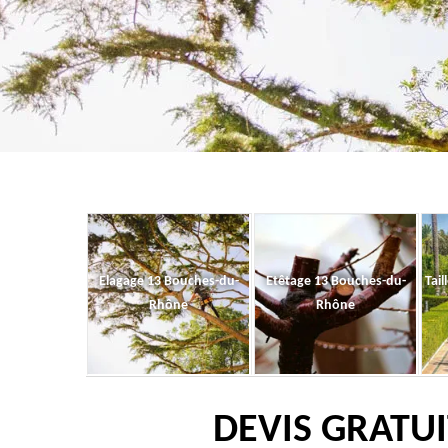
Elagage 13 Bouches-du-
Etêtage 13 Bouches-du-
Tail
Rhône
Rhône
DEVIS GRATUI