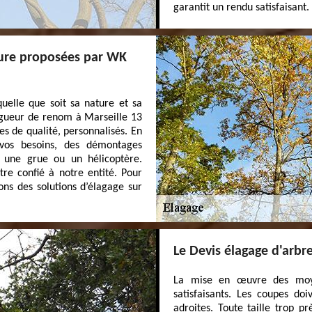
garantit un rendu satisfaisant.
sure proposées par WK
uelle que soit sa nature et sa
lagueur de renom à Marseille 13
s de qualité, personnalisés. En
 vos besoins, des démontages
u une grue ou un hélicoptère.
re confié à notre entité. Pour
ons des solutions d’élagage sur
Le Devis élagage d'arb
La mise en œuvre des moye
satisfaisants. Les coupes do
adroites. Toute taille trop p