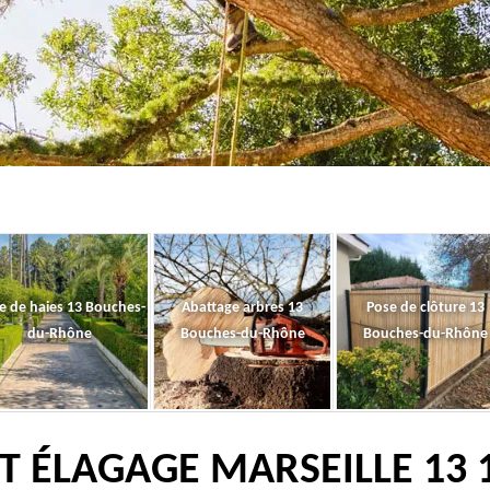
le de haies 13 Bouches-
Abattage arbres 13
Pose de clôture 13
du-Rhône
Bouches-du-Rhône
Bouches-du-Rhône
T ÉLAGAGE MARSEILLE 13 