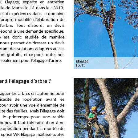
K Elagage, experte en entretien
ille de Marseille 13 dans le 13013,
es d’expériences dans le domaine
 propre modalité d’élaboration de
d’arbre. Tout d’abord, un devis
 répond à une demande spécifique.
 est donc étudiée de manière
i nous permet de dresser un devis
tant des solutions adaptées au cas
sont gratuits, et ce pour toutes nos
 seulement pour l’élagage d’arbre.
 à l’élagage d’arbre ?
’élaguer les arbres en automne pour
ficacité de l’opération avant les
 pour avoir une vue d’ensemble de
ute des feuilles. Mais l’élagage doit
nt le printemps pour une rapide
coupes. Il faut faire attention à ne
te opération pendant la montée de
reprise WK Elagage maîtrise toutes