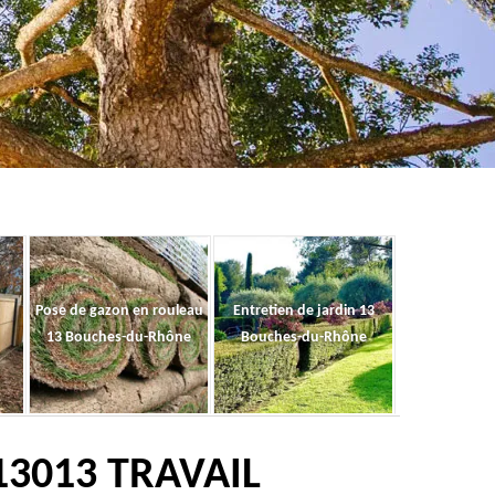
Pose de gazon en rouleau
Entretien de jardin 13
13 Bouches-du-Rhône
Bouches-du-Rhône
13013 TRAVAIL